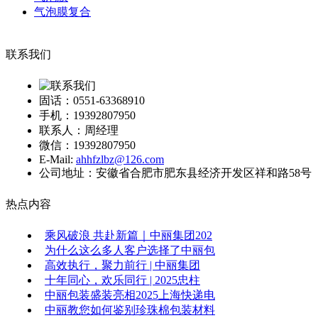
气泡膜复合
联系我们
固话：0551-63368910
手机：19392807950
联系人：周经理
微信：19392807950
E-Mail:
ahhfzlbz@126.com
公司地址：安徽省合肥市肥东县经济开发区祥和路58号
热点内容
乘风破浪 共赴新篇｜中丽集团202
为什么这么多人客户选择了中丽包
高效执行，聚力前行 | 中丽集团
十年同心，欢乐同行 | 2025忠柱
中丽包装盛装亮相2025上海快递电
中丽教您如何鉴别珍珠棉包装材料