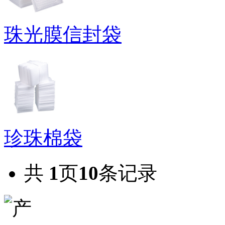
珠光膜信封袋
珍珠棉袋
共
1
页
10
条记录