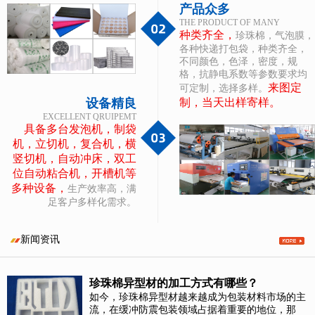
产品众多
THE PRODUCT OF MANY
种类齐全，
珍珠棉，气泡膜，
各种快递打包袋，种类齐全，
不同颜色，色泽，密度，规
格，抗静电系数等参数要求均
来图定
可定制，选择多样。
设备精良
制，当天出样寄样。
EXCELLENT QRUIPEMT
具备多台发泡机，制袋
机，立切机，复合机，横
竖切机，自动冲床，双工
位自动粘合机，开槽机等
多种设备，
生产效率高，满
足客户多样化需求。
新闻资讯
珍珠棉异型材的加工方式有哪些？
如今，珍珠棉异型材越来越成为包装材料市场的主
流，在缓冲防震包装领域占据着重要的地位，那