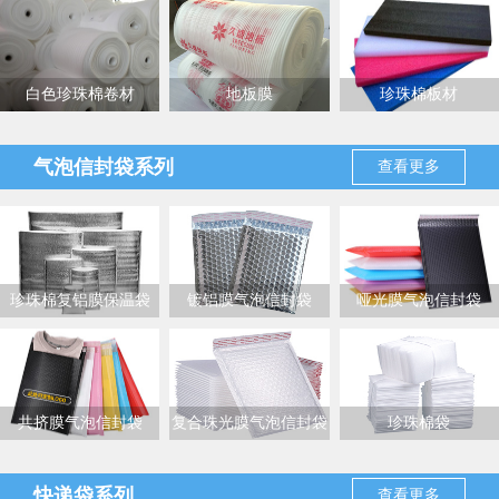
内托材料
白色珍珠棉卷材
地板膜
珍珠棉板材
气泡信封袋系列
查看更多
珍珠棉复铝膜保温袋
镀铝膜气泡信封袋
哑光膜气泡信封袋
共挤膜气泡信封袋
复合珠光膜气泡信封袋
珍珠棉袋
快递袋系列
查看更多