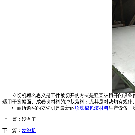
立切机顾名思义是工件被切开的方式是竖直被切开的设备俗称
适用于宽幅面、成卷状材料的冲裁落料；尤其是对裁切有规律
中丽所购买的立切机是最新的
珍珠棉包装材料
生产设备，
上一篇：没有了
下一篇：
发泡机