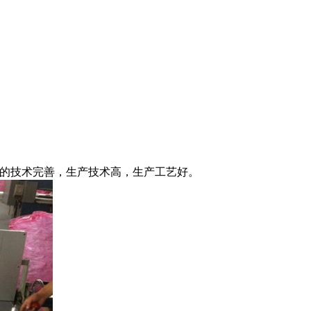
们的技术完善，生产技术高，生产工艺好。