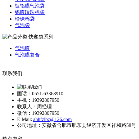
镀铝膜气泡袋
铝膜珍珠棉袋
珍珠棉袋
气泡袋
快递袋系列
气泡膜
气泡膜复合
联系我们
固话：0551-63368910
手机：19392807950
联系人：周经理
微信：19392807950
E-Mail:
ahhfzlbz@126.com
公司地址：安徽省合肥市肥东县经济开发区祥和路58号
热点内容