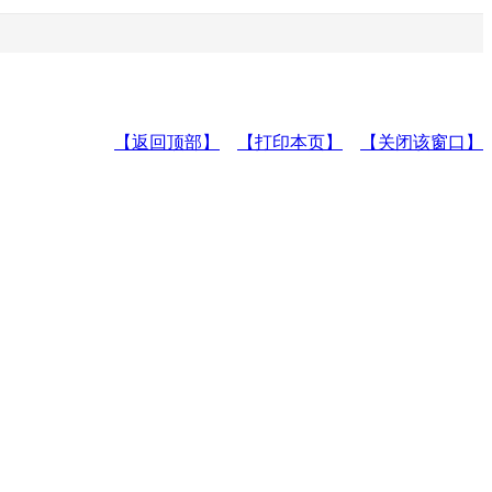
【返回顶部】
【打印本页】
【关闭该窗口】