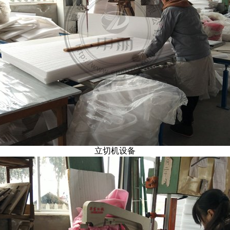
立切机设备