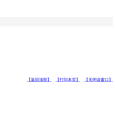
【返回顶部】
【打印本页】
【关闭该窗口】