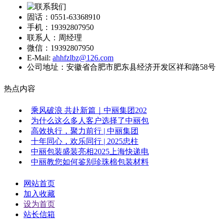
固话：0551-63368910
手机：19392807950
联系人：周经理
微信：19392807950
E-Mail:
ahhfzlbz@126.com
公司地址：安徽省合肥市肥东县经济开发区祥和路58号
热点内容
乘风破浪 共赴新篇｜中丽集团202
为什么这么多人客户选择了中丽包
高效执行，聚力前行 | 中丽集团
十年同心，欢乐同行 | 2025忠柱
中丽包装盛装亮相2025上海快递电
中丽教您如何鉴别珍珠棉包装材料
网站首页
加入收藏
设为首页
站长信箱