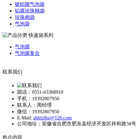
镀铝膜气泡袋
铝膜珍珠棉袋
珍珠棉袋
气泡袋
快递袋系列
气泡膜
气泡膜复合
联系我们
固话：0551-63368910
手机：19392807950
联系人：周经理
微信：19392807950
E-Mail:
ahhfzlbz@126.com
公司地址：安徽省合肥市肥东县经济开发区祥和路58号
热点内容