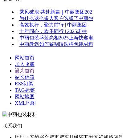
乘风破浪 共赴新篇｜中丽集团202
为什么这么多人客户选择了中丽包
高效执行，聚力前行 | 中丽集团
十年同心，欢乐同行 | 2025忠柱
中丽包装盛装亮相2025上海快递电
中丽教您如何鉴别珍珠棉包装材料
网站首页
加入收藏
设为首页
站长信箱
RSS订阅
TAG标签
网站地图
XML地图
联系我们
地址：安徽省合肥市肥东县经济开发区祥和路58号