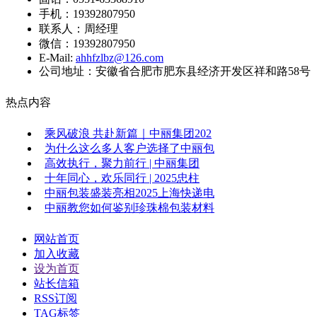
手机：19392807950
联系人：周经理
微信：19392807950
E-Mail:
ahhfzlbz@126.com
公司地址：安徽省合肥市肥东县经济开发区祥和路58号
热点内容
乘风破浪 共赴新篇｜中丽集团202
为什么这么多人客户选择了中丽包
高效执行，聚力前行 | 中丽集团
十年同心，欢乐同行 | 2025忠柱
中丽包装盛装亮相2025上海快递电
中丽教您如何鉴别珍珠棉包装材料
网站首页
加入收藏
设为首页
站长信箱
RSS订阅
TAG标签